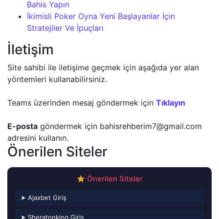
Bahis Yapın
İkimisli Poker Oyna Yeni Başlayanlar İçin
Stratejiler Ve İpuçları
İletişim
Site sahibi ile iletişime geçmek için aşağıda yer alan
yöntemleri kullanabilirsiniz.
Teams üzerinden mesaj göndermek için
Tıklayın
E-posta
göndermek için
bahisrehberim7@gmail.com
adresini kullanın.
Önerilen Siteler
Önerilen Siteler
➤ Ajaxbet Giriş
➤ Sheratonking Giriş