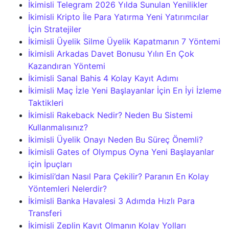
İkimisli Telegram 2026 Yılda Sunulan Yenilikler
İkimisli Kripto İle Para Yatırma Yeni Yatırımcılar
İçin Stratejiler
İkimisli Üyelik Silme Üyelik Kapatmanın 7 Yöntemi
İkimisli Arkadas Davet Bonusu Yılın En Çok
Kazandıran Yöntemi
İkimisli Sanal Bahis 4 Kolay Kayıt Adımı
İkimisli Maç İzle Yeni Başlayanlar İçin En İyi İzleme
Taktikleri
İkimisli Rakeback Nedir? Neden Bu Sistemi
Kullanmalısınız?
İkimisli Üyelik Onayı Neden Bu Süreç Önemli?
İkimisli Gates of Olympus Oyna Yeni Başlayanlar
için İpuçları
İkimisli’dan Nasıl Para Çekilir? Paranın En Kolay
Yöntemleri Nelerdir?
İkimisli Banka Havalesi 3 Adımda Hızlı Para
Transferi
İkimisli Zeplin Kayıt Olmanın Kolay Yolları