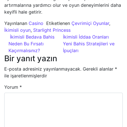
artırmalarına yardımcı olur ve oyun deneyimlerini daha
keyifli hale getirir.
Yayınlanan
Casino
Etiketlenen
Çevrimiçi Oyunlar
,
İkimisli oyun
,
Starlight Princess
Yazı dolaşımı
İkimisli Bedava Bahis
İkimisli İddaa Oranları
Neden Bu Fırsatı
Yeni Bahis Stratejileri ve
Kaçırmalısınız?
İpuçları
Bir yanıt yazın
E-posta adresiniz yayınlanmayacak.
Gerekli alanlar
*
ile işaretlenmişlerdir
Yorum
*