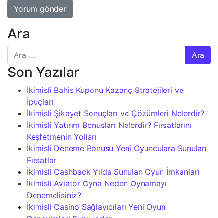
Ara
Arama:
Son Yazılar
İkimisli Bahis Kuponu Kazanç Stratejileri ve
İpuçları
İkimisli Şikayet Sonuçları ve Çözümleri Nelerdir?
İkimisli Yatırım Bonusları Nelerdir? Fırsatlarını
Keşfetmenin Yolları
İkimisli Deneme Bonusu Yeni Oyunculara Sunulan
Fırsatlar
İkimisli Cashback Yılda Sunulan Oyun İmkanları
İkimisli Aviator Oyna Neden Oynamayı
Denemelisiniz?
İkimisli Casino Sağlayıcıları Yeni Oyun