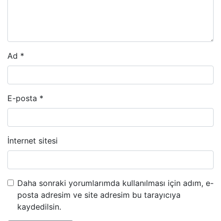
Ad
*
E-posta
*
İnternet sitesi
Daha sonraki yorumlarımda kullanılması için adım, e-
posta adresim ve site adresim bu tarayıcıya
kaydedilsin.