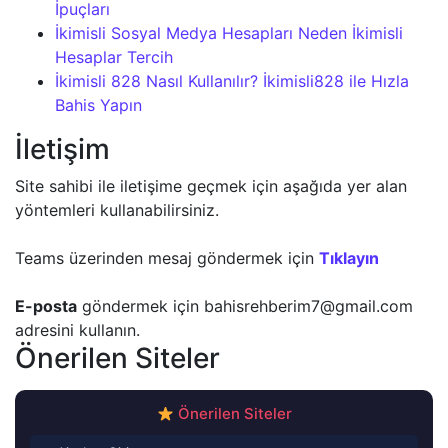
İpuçları
İkimisli Sosyal Medya Hesapları Neden İkimisli
Hesaplar Tercih
İkimisli 828 Nasıl Kullanılır? İkimisli828 ile Hızla
Bahis Yapın
İletişim
Site sahibi ile iletişime geçmek için aşağıda yer alan
yöntemleri kullanabilirsiniz.
Teams üzerinden mesaj göndermek için
Tıklayın
E-posta
göndermek için
bahisrehberim7@gmail.com
adresini kullanın.
Önerilen Siteler
Önerilen Siteler