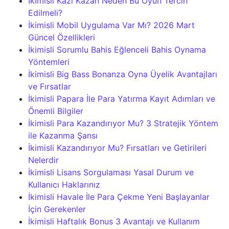
İkimisli Kazı Kazan Neden Bu Oyun Tercih
Edilmeli?
İkimisli Mobil Uygulama Var Mı? 2026 Mart
Güncel Özellikleri
İkimisli Sorumlu Bahis Eğlenceli Bahis Oynama
Yöntemleri
İkimisli Big Bass Bonanza Oyna Üyelik Avantajları
ve Fırsatlar
İkimisli Papara İle Para Yatırma Kayıt Adımları ve
Önemli Bilgiler
İkimisli Para Kazandırıyor Mu? 3 Stratejik Yöntem
ile Kazanma Şansı
İkimisli Kazandırıyor Mu? Fırsatları ve Getirileri
Nelerdir
İkimisli Lisans Sorgulaması Yasal Durum ve
Kullanıcı Haklarınız
İkimisli Havale İle Para Çekme Yeni Başlayanlar
İçin Gerekenler
İkimisli Haftalık Bonus 3 Avantajı ve Kullanım