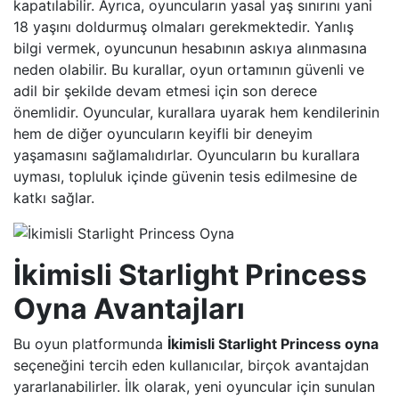
kapatılabilir. Ayrıca, oyuncuların yasal yaş sınırını yani
18 yaşını doldurmuş olmaları gerekmektedir. Yanlış
bilgi vermek, oyuncunun hesabının askıya alınmasına
neden olabilir. Bu kurallar, oyun ortamının güvenli ve
adil bir şekilde devam etmesi için son derece
önemlidir. Oyuncular, kurallara uyarak hem kendilerinin
hem de diğer oyuncuların keyifli bir deneyim
yaşamasını sağlamalıdırlar. Oyuncuların bu kurallara
uyması, topluluk içinde güvenin tesis edilmesine de
katkı sağlar.
İkimisli Starlight Princess
Oyna Avantajları
Bu oyun platformunda
İkimisli Starlight Princess oyna
seçeneğini tercih eden kullanıcılar, birçok avantajdan
yararlanabilirler. İlk olarak, yeni oyuncular için sunulan