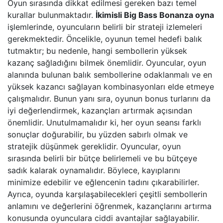
Oyun sırasında dikkat edilmesi gereken bazı temel
kurallar bulunmaktadır.
İkimisli Big Bass Bonanza oyna
işlemlerinde, oyuncuların belirli bir strateji izlemeleri
gerekmektedir. Öncelikle, oyunun temel hedefi balık
tutmaktır; bu nedenle, hangi sembollerin yüksek
kazanç sağladığını bilmek önemlidir. Oyuncular, oyun
alanında bulunan balık sembollerine odaklanmalı ve en
yüksek kazancı sağlayan kombinasyonları elde etmeye
çalışmalıdır. Bunun yanı sıra, oyunun bonus turlarını da
iyi değerlendirmek, kazançları artırmak açısından
önemlidir. Unutulmamalıdır ki, her oyun seansı farklı
sonuçlar doğurabilir, bu yüzden sabırlı olmak ve
stratejik düşünmek gereklidir. Oyuncular, oyun
sırasında belirli bir bütçe belirlemeli ve bu bütçeye
sadık kalarak oynamalıdır. Böylece, kayıplarını
minimize edebilir ve eğlencenin tadını çıkarabilirler.
Ayrıca, oyunda karşılaşabilecekleri çeşitli sembollerin
anlamını ve değerlerini öğrenmek, kazançlarını artırma
konusunda oyunculara ciddi avantajlar sağlayabilir.