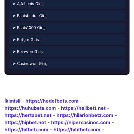
➤ Alfabahis Giriş
➤ Bahisbudur Giriş
➤ Bahis1000 Giriş
➤ Betgar Giriş
➤ Beinwon Giriş
➤ Casinowon Giriş
İkimisli
-
https://hedefbets.com
-
https://huhubets.com
-
https://hellbett.net
-
https://hertabet.net
-
https://hilarionbetz.com
-
https://hipbet.net
-
https://hipercasinos.com
-
https://hitbeti.com
-
https://hititbeti.com
-