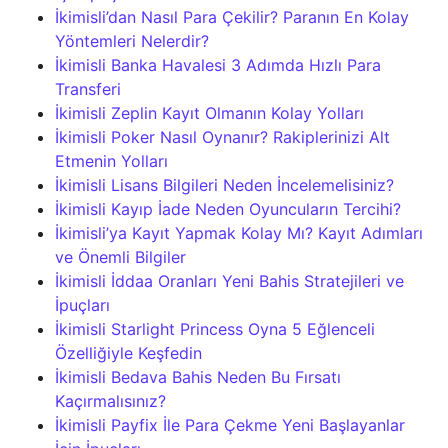
İkimisli’dan Nasıl Para Çekilir? Paranın En Kolay
Yöntemleri Nelerdir?
İkimisli Banka Havalesi 3 Adımda Hızlı Para
Transferi
İkimisli Zeplin Kayıt Olmanın Kolay Yolları
İkimisli Poker Nasıl Oynanır? Rakiplerinizi Alt
Etmenin Yolları
İkimisli Lisans Bilgileri Neden İncelemelisiniz?
İkimisli Kayıp İade Neden Oyuncuların Tercihi?
İkimisli’ya Kayıt Yapmak Kolay Mı? Kayıt Adımları
ve Önemli Bilgiler
İkimisli İddaa Oranları Yeni Bahis Stratejileri ve
İpuçları
İkimisli Starlight Princess Oyna 5 Eğlenceli
Özelliğiyle Keşfedin
İkimisli Bedava Bahis Neden Bu Fırsatı
Kaçırmalısınız?
İkimisli Payfix İle Para Çekme Yeni Başlayanlar