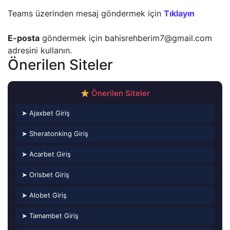
Teams üzerinden mesaj göndermek için
Tıklayın
E-posta
göndermek için
bahisrehberim7@gmail.com
adresini kullanın.
Önerilen Siteler
Önerilen Siteler
➤ Ajaxbet Giriş
➤ Sheratonking Giriş
➤ Acarbet Giriş
➤ Orisbet Giriş
➤ Alobet Giriş
➤ Tamambet Giriş