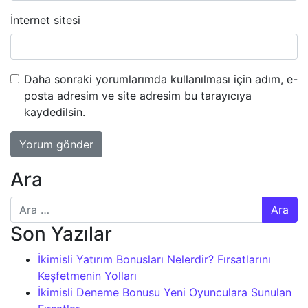
İnternet sitesi
Daha sonraki yorumlarımda kullanılması için adım, e-
posta adresim ve site adresim bu tarayıcıya
kaydedilsin.
Ara
Arama:
Son Yazılar
İkimisli Yatırım Bonusları Nelerdir? Fırsatlarını
Keşfetmenin Yolları
İkimisli Deneme Bonusu Yeni Oyunculara Sunulan