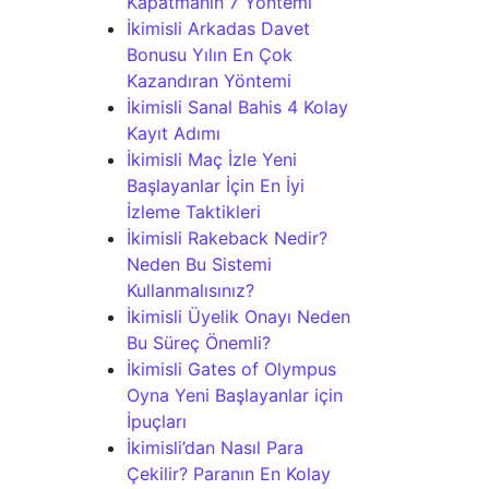
Kapatmanın 7 Yöntemi
İkimisli Arkadas Davet
Bonusu Yılın En Çok
Kazandıran Yöntemi
İkimisli Sanal Bahis 4 Kolay
Kayıt Adımı
İkimisli Maç İzle Yeni
Başlayanlar İçin En İyi
İzleme Taktikleri
İkimisli Rakeback Nedir?
Neden Bu Sistemi
Kullanmalısınız?
İkimisli Üyelik Onayı Neden
Bu Süreç Önemli?
İkimisli Gates of Olympus
Oyna Yeni Başlayanlar için
İpuçları
İkimisli’dan Nasıl Para
Çekilir? Paranın En Kolay