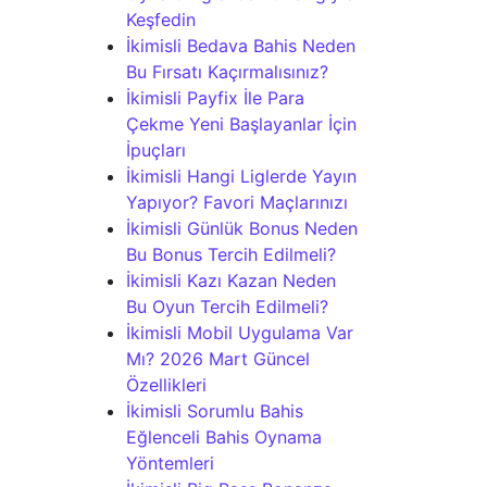
Keşfedin
İkimisli Bedava Bahis Neden
Bu Fırsatı Kaçırmalısınız?
İkimisli Payfix İle Para
Çekme Yeni Başlayanlar İçin
İpuçları
İkimisli Hangi Liglerde Yayın
Yapıyor? Favori Maçlarınızı
İkimisli Günlük Bonus Neden
Bu Bonus Tercih Edilmeli?
İkimisli Kazı Kazan Neden
Bu Oyun Tercih Edilmeli?
İkimisli Mobil Uygulama Var
Mı? 2026 Mart Güncel
Özellikleri
İkimisli Sorumlu Bahis
Eğlenceli Bahis Oynama
Yöntemleri