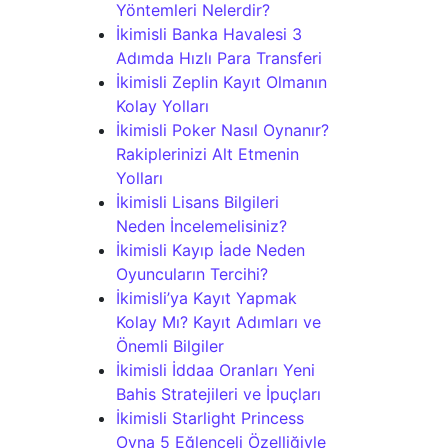
Yöntemleri Nelerdir?
İkimisli Banka Havalesi 3
Adımda Hızlı Para Transferi
İkimisli Zeplin Kayıt Olmanın
Kolay Yolları
İkimisli Poker Nasıl Oynanır?
Rakiplerinizi Alt Etmenin
Yolları
İkimisli Lisans Bilgileri
Neden İncelemelisiniz?
İkimisli Kayıp İade Neden
Oyuncuların Tercihi?
İkimisli’ya Kayıt Yapmak
Kolay Mı? Kayıt Adımları ve
Önemli Bilgiler
İkimisli İddaa Oranları Yeni
Bahis Stratejileri ve İpuçları
İkimisli Starlight Princess
Oyna 5 Eğlenceli Özelliğiyle