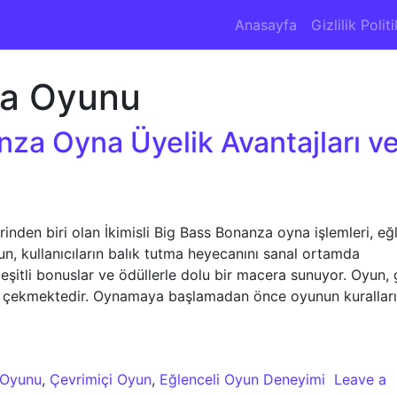
Anasayfa
Gizlilik Polit
ma Oyunu
nza Oyna Üyelik Avantajları v
nden biri olan İkimisli Big Bass Bonanza oyna işlemleri, eğl
n, kullanıcıların balık tutma heyecanını sanal ortamda
itli bonuslar ve ödüllerle dolu bir macera sunuyor. Oyun, 
kat çekmektedir. Oynamaya başlamadan önce oyunun kuralları
 Bonanza Oyna Üyelik Avantajları ve Fırsatlar
 Oyunu
,
Çevrimiçi Oyun
,
Eğlenceli Oyun Deneyimi
Leave a