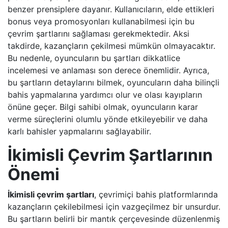
benzer prensiplere dayanır. Kullanıcıların, elde ettikleri
bonus veya promosyonları kullanabilmesi için bu
çevrim şartlarını sağlaması gerekmektedir. Aksi
takdirde, kazançların çekilmesi mümkün olmayacaktır.
Bu nedenle, oyuncuların bu şartları dikkatlice
incelemesi ve anlaması son derece önemlidir. Ayrıca,
bu şartların detaylarını bilmek, oyuncuların daha bilinçli
bahis yapmalarına yardımcı olur ve olası kayıpların
önüne geçer. Bilgi sahibi olmak, oyuncuların karar
verme süreçlerini olumlu yönde etkileyebilir ve daha
karlı bahisler yapmalarını sağlayabilir.
İkimisli Çevrim Şartlarının
Önemi
İkimisli çevrim şartları
, çevrimiçi bahis platformlarında
kazançların çekilebilmesi için vazgeçilmez bir unsurdur.
Bu şartların belirli bir mantık çerçevesinde düzenlenmiş