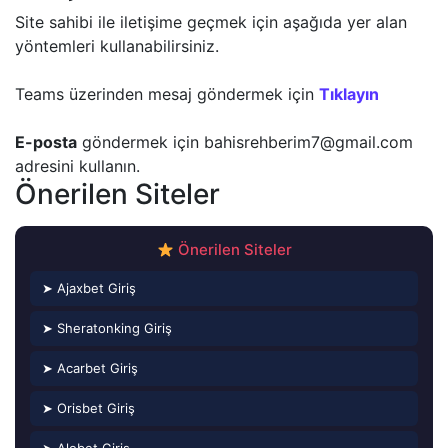
Site sahibi ile iletişime geçmek için aşağıda yer alan
yöntemleri kullanabilirsiniz.
Teams üzerinden mesaj göndermek için
Tıklayın
E-posta
göndermek için
bahisrehberim7@gmail.com
adresini kullanın.
Önerilen Siteler
Önerilen Siteler
➤ Ajaxbet Giriş
➤ Sheratonking Giriş
➤ Acarbet Giriş
➤ Orisbet Giriş