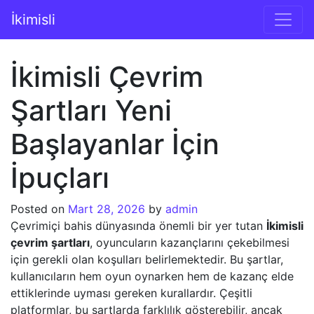
İçeriğe geç
İkimisli
Ana gezinti
İkimisli Çevrim
Şartları Yeni
Başlayanlar İçin
İpuçları
Posted on
Mart 28, 2026
by
admin
Çevrimiçi bahis dünyasında önemli bir yer tutan
İkimisli
çevrim şartları
, oyuncuların kazançlarını çekebilmesi
için gerekli olan koşulları belirlemektedir. Bu şartlar,
kullanıcıların hem oyun oynarken hem de kazanç elde
ettiklerinde uyması gereken kurallardır. Çeşitli
platformlar, bu şartlarda farklılık gösterebilir, ancak