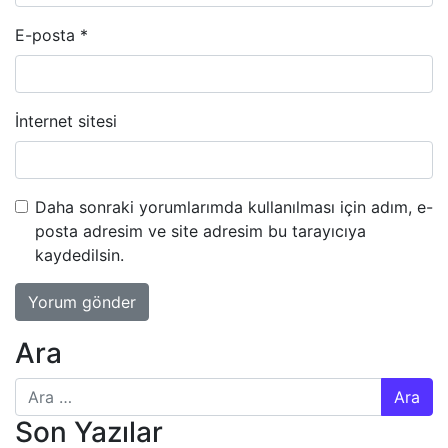
E-posta
*
İnternet sitesi
Daha sonraki yorumlarımda kullanılması için adım, e-
posta adresim ve site adresim bu tarayıcıya
kaydedilsin.
Ara
Arama:
Son Yazılar