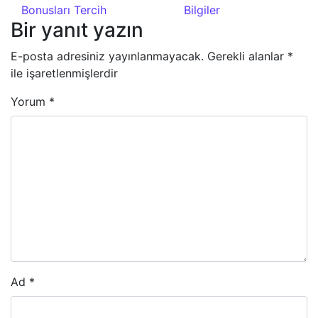
Bonusları Tercih
Bilgiler
Bir yanıt yazın
E-posta adresiniz yayınlanmayacak.
Gerekli alanlar
*
ile işaretlenmişlerdir
Yorum
*
Ad
*