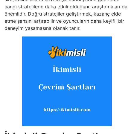
hangi stratejilerin daha etkili olduğunu araştırmaları da
önemlidir. Doğru stratejiler geliştirmek, kazanç elde
etme şansını artırabilir ve oyuncuların daha keyifli bir
deneyim yaşamasına olanak tanır.