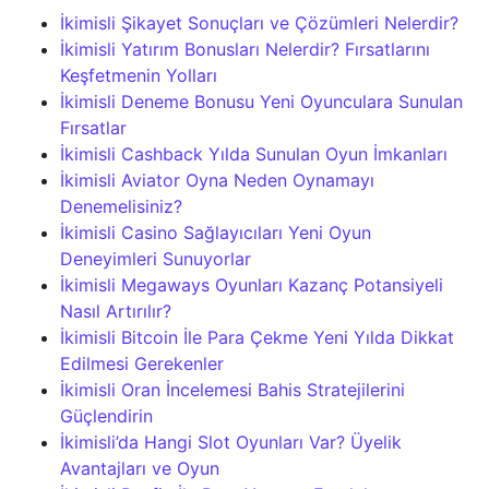
İkimisli Şikayet Sonuçları ve Çözümleri Nelerdir?
İkimisli Yatırım Bonusları Nelerdir? Fırsatlarını
Keşfetmenin Yolları
İkimisli Deneme Bonusu Yeni Oyunculara Sunulan
Fırsatlar
İkimisli Cashback Yılda Sunulan Oyun İmkanları
İkimisli Aviator Oyna Neden Oynamayı
Denemelisiniz?
İkimisli Casino Sağlayıcıları Yeni Oyun
Deneyimleri Sunuyorlar
İkimisli Megaways Oyunları Kazanç Potansiyeli
Nasıl Artırılır?
İkimisli Bitcoin İle Para Çekme Yeni Yılda Dikkat
Edilmesi Gerekenler
İkimisli Oran İncelemesi Bahis Stratejilerini
Güçlendirin
İkimisli’da Hangi Slot Oyunları Var? Üyelik
Avantajları ve Oyun