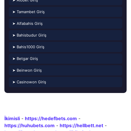
➤ Alobet Giriş
➤ Tamambet Giriş
➤ Alfabahis Giriş
➤ Bahisbudur Giriş
➤ Bahis1000 Giriş
➤ Betgar Giriş
➤ Beinwon Giriş
➤ Casinowon Giriş
İkimisli
-
https://hedefbets.com
-
https://huhubets.com
-
https://hellbett.net
-