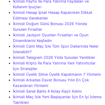
İkimisli Payfix İle Para Yatırma Faydaları ve
Kullanım İpuçları
İkimisli Hesap İptali Hesap Kapatırken Dikkat
Edilmesi Gerekenler
İkimisli Doğum Günü Bonusu 2026 Yılında
Sunulan Fırsatlar
İkimisli Jackpot Oyunları Fırsatları ve Oyun
Dinamiklerini Keşfedin
İkimisli Canlı Maç İzle Tüm Spor Dallarında Neler
İzlenebilir?
İkimisli Telegram 2026 Yılda Sunulan Yenilikler
İkimisli Kripto İle Para Yatırma Yeni Yatırımcılar
İçin Stratejiler
İkimisli Üyelik Silme Üyelik Kapatmanın 7 Yöntemi
İkimisli Arkadas Davet Bonusu Yılın En Çok
Kazandıran Yöntemi
İkimisli Sanal Bahis 4 Kolay Kayıt Adımı
İkimisli Maç İzle Yeni Başlayanlar İçin En İyi İzleme
Taktikleri