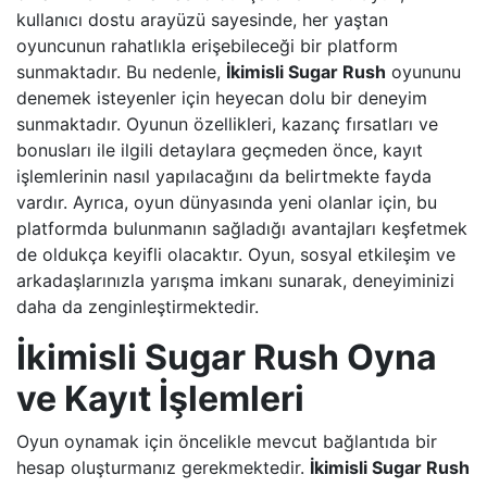
kullanıcı dostu arayüzü sayesinde, her yaştan
oyuncunun rahatlıkla erişebileceği bir platform
sunmaktadır. Bu nedenle,
İkimisli Sugar Rush
oyununu
denemek isteyenler için heyecan dolu bir deneyim
sunmaktadır. Oyunun özellikleri, kazanç fırsatları ve
bonusları ile ilgili detaylara geçmeden önce, kayıt
işlemlerinin nasıl yapılacağını da belirtmekte fayda
vardır. Ayrıca, oyun dünyasında yeni olanlar için, bu
platformda bulunmanın sağladığı avantajları keşfetmek
de oldukça keyifli olacaktır. Oyun, sosyal etkileşim ve
arkadaşlarınızla yarışma imkanı sunarak, deneyiminizi
daha da zenginleştirmektedir.
İkimisli Sugar Rush Oyna
ve Kayıt İşlemleri
Oyun oynamak için öncelikle mevcut bağlantıda bir
hesap oluşturmanız gerekmektedir.
İkimisli Sugar Rush