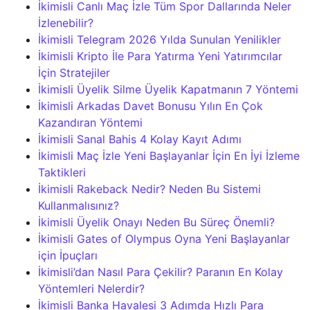
İkimisli Canlı Maç İzle Tüm Spor Dallarında Neler
İzlenebilir?
İkimisli Telegram 2026 Yılda Sunulan Yenilikler
İkimisli Kripto İle Para Yatırma Yeni Yatırımcılar
İçin Stratejiler
İkimisli Üyelik Silme Üyelik Kapatmanın 7 Yöntemi
İkimisli Arkadas Davet Bonusu Yılın En Çok
Kazandıran Yöntemi
İkimisli Sanal Bahis 4 Kolay Kayıt Adımı
İkimisli Maç İzle Yeni Başlayanlar İçin En İyi İzleme
Taktikleri
İkimisli Rakeback Nedir? Neden Bu Sistemi
Kullanmalısınız?
İkimisli Üyelik Onayı Neden Bu Süreç Önemli?
İkimisli Gates of Olympus Oyna Yeni Başlayanlar
için İpuçları
İkimisli’dan Nasıl Para Çekilir? Paranın En Kolay
Yöntemleri Nelerdir?
İkimisli Banka Havalesi 3 Adımda Hızlı Para