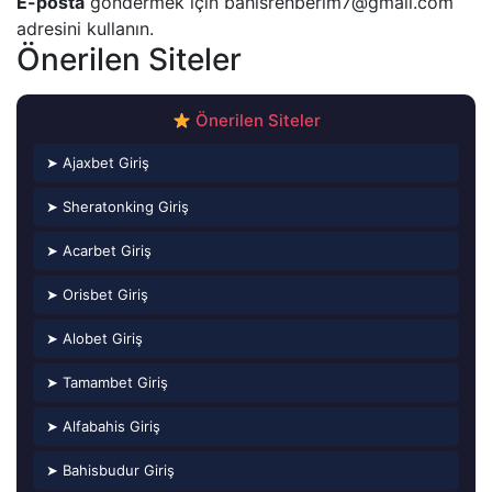
E-posta
göndermek için
bahisrehberim7@gmail.com
adresini kullanın.
Önerilen Siteler
Önerilen Siteler
➤ Ajaxbet Giriş
➤ Sheratonking Giriş
➤ Acarbet Giriş
➤ Orisbet Giriş
➤ Alobet Giriş
➤ Tamambet Giriş
➤ Alfabahis Giriş
➤ Bahisbudur Giriş