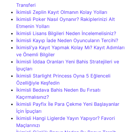
Transferi
İkimisli Zeplin Kayıt Olmanın Kolay Yolları
İkimisli Poker Nasıl Oynanır? Rakiplerinizi Alt
Etmenin Yolları
İkimisli Lisans Bilgileri Neden İncelemelisiniz?
İkimisli Kayıp İade Neden Oyuncuların Tercihi?
İkimisli’ya Kayıt Yapmak Kolay Mı? Kayıt Adımları
ve Önemli Bilgiler
İkimisli İddaa Oranları Yeni Bahis Stratejileri ve
İpuçları
İkimisli Starlight Princess Oyna 5 Eğlenceli
Özelliğiyle Keşfedin
İkimisli Bedava Bahis Neden Bu Fırsatı
Kaçırmalısınız?
İkimisli Payfix İle Para Çekme Yeni Başlayanlar
İçin İpuçları
İkimisli Hangi Liglerde Yayın Yapıyor? Favori
Maçlarınızı