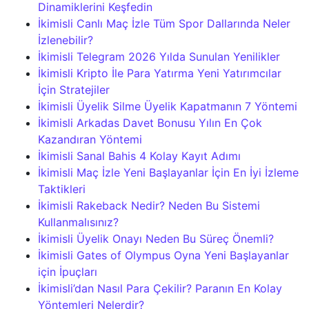
Dinamiklerini Keşfedin
İkimisli Canlı Maç İzle Tüm Spor Dallarında Neler
İzlenebilir?
İkimisli Telegram 2026 Yılda Sunulan Yenilikler
İkimisli Kripto İle Para Yatırma Yeni Yatırımcılar
İçin Stratejiler
İkimisli Üyelik Silme Üyelik Kapatmanın 7 Yöntemi
İkimisli Arkadas Davet Bonusu Yılın En Çok
Kazandıran Yöntemi
İkimisli Sanal Bahis 4 Kolay Kayıt Adımı
İkimisli Maç İzle Yeni Başlayanlar İçin En İyi İzleme
Taktikleri
İkimisli Rakeback Nedir? Neden Bu Sistemi
Kullanmalısınız?
İkimisli Üyelik Onayı Neden Bu Süreç Önemli?
İkimisli Gates of Olympus Oyna Yeni Başlayanlar
için İpuçları
İkimisli’dan Nasıl Para Çekilir? Paranın En Kolay
Yöntemleri Nelerdir?