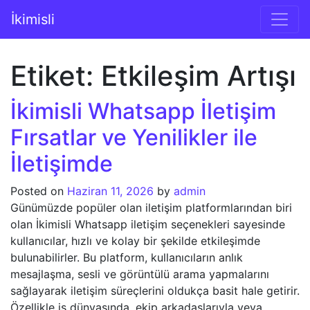
İçeriğe geç
İkimisli
Ana gezinti
Etiket:
Etkileşim Artışı
İkimisli Whatsapp İletişim
Fırsatlar ve Yenilikler ile
İletişimde
Posted on
Haziran 11, 2026
by
admin
Günümüzde popüler olan iletişim platformlarından biri
olan İkimisli Whatsapp iletişim seçenekleri sayesinde
kullanıcılar, hızlı ve kolay bir şekilde etkileşimde
bulunabilirler. Bu platform, kullanıcıların anlık
mesajlaşma, sesli ve görüntülü arama yapmalarını
sağlayarak iletişim süreçlerini oldukça basit hale getirir.
Özellikle iş dünyasında, ekip arkadaşlarıyla veya