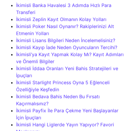
İkimisli Banka Havalesi 3 Adımda Hızlı Para
Transferi
İkimisli Zeplin Kayıt Olmanın Kolay Yolları
İkimisli Poker Nasıl Oynanır? Rakiplerinizi Alt
Etmenin Yolları
İkimisli Lisans Bilgileri Neden İncelemelisiniz?
İkimisli Kayıp İade Neden Oyuncuların Tercihi?
İkimisli’ya Kayıt Yapmak Kolay Mı? Kayıt Adımları
ve Önemli Bilgiler
İkimisli İddaa Oranları Yeni Bahis Stratejileri ve
İpuçları
İkimisli Starlight Princess Oyna 5 Eğlenceli
Özelliğiyle Keşfedin
İkimisli Bedava Bahis Neden Bu Fırsatı
Kaçırmalısınız?
İkimisli Payfix İle Para Çekme Yeni Başlayanlar
İçin İpuçları
İkimisli Hangi Liglerde Yayın Yapıyor? Favori