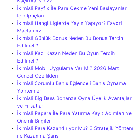
Kaçırmalısınız?
İkimisli Payfix İle Para Çekme Yeni Başlayanlar
İçin İpuçları
İkimisli Hangi Liglerde Yayın Yapıyor? Favori
Maçlarınızı
İkimisli Günlük Bonus Neden Bu Bonus Tercih
Edilmeli?
İkimisli Kazı Kazan Neden Bu Oyun Tercih
Edilmeli?
İkimisli Mobil Uygulama Var Mı? 2026 Mart
Güncel Özellikleri
İkimisli Sorumlu Bahis Eğlenceli Bahis Oynama
Yöntemleri
İkimisli Big Bass Bonanza Oyna Üyelik Avantajları
ve Fırsatlar
İkimisli Papara İle Para Yatırma Kayıt Adımları ve
Önemli Bilgiler
İkimisli Para Kazandırıyor Mu? 3 Stratejik Yöntem
ile Kazanma Şansı