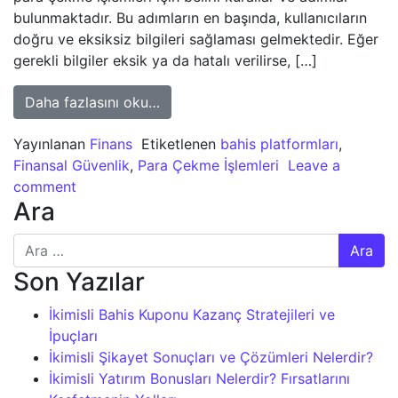
bulunmaktadır. Bu adımların en başında, kullanıcıların
doğru ve eksiksiz bilgileri sağlaması gelmektedir. Eğer
gerekli bilgiler eksik ya da hatalı verilirse, […]
from İkimisli Minimum Para Çekme H
Daha fazlasını oku…
Yayınlanan
Finans
Etiketlenen
bahis platformları
,
Finansal Güvenlik
,
Para Çekme İşlemleri
Leave a
on İkimisli Minimum Para Çekme Hızlı ve Güveni
comment
Ara
Arama:
Son Yazılar
İkimisli Bahis Kuponu Kazanç Stratejileri ve
İpuçları
İkimisli Şikayet Sonuçları ve Çözümleri Nelerdir?
İkimisli Yatırım Bonusları Nelerdir? Fırsatlarını