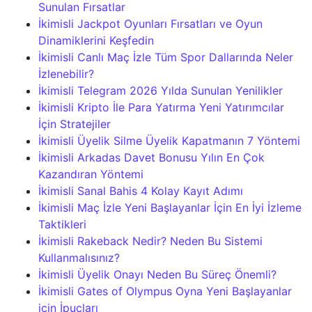
Sunulan Fırsatlar
İkimisli Jackpot Oyunları Fırsatları ve Oyun
Dinamiklerini Keşfedin
İkimisli Canlı Maç İzle Tüm Spor Dallarında Neler
İzlenebilir?
İkimisli Telegram 2026 Yılda Sunulan Yenilikler
İkimisli Kripto İle Para Yatırma Yeni Yatırımcılar
İçin Stratejiler
İkimisli Üyelik Silme Üyelik Kapatmanın 7 Yöntemi
İkimisli Arkadas Davet Bonusu Yılın En Çok
Kazandıran Yöntemi
İkimisli Sanal Bahis 4 Kolay Kayıt Adımı
İkimisli Maç İzle Yeni Başlayanlar İçin En İyi İzleme
Taktikleri
İkimisli Rakeback Nedir? Neden Bu Sistemi
Kullanmalısınız?
İkimisli Üyelik Onayı Neden Bu Süreç Önemli?
İkimisli Gates of Olympus Oyna Yeni Başlayanlar
için İpuçları