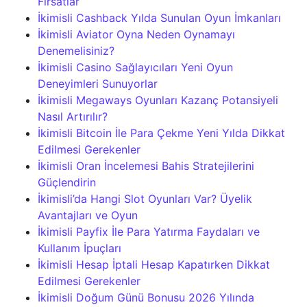
Fırsatlar
İkimisli Cashback Yılda Sunulan Oyun İmkanları
İkimisli Aviator Oyna Neden Oynamayı
Denemelisiniz?
İkimisli Casino Sağlayıcıları Yeni Oyun
Deneyimleri Sunuyorlar
İkimisli Megaways Oyunları Kazanç Potansiyeli
Nasıl Artırılır?
İkimisli Bitcoin İle Para Çekme Yeni Yılda Dikkat
Edilmesi Gerekenler
İkimisli Oran İncelemesi Bahis Stratejilerini
Güçlendirin
İkimisli’da Hangi Slot Oyunları Var? Üyelik
Avantajları ve Oyun
İkimisli Payfix İle Para Yatırma Faydaları ve
Kullanım İpuçları
İkimisli Hesap İptali Hesap Kapatırken Dikkat
Edilmesi Gerekenler
İkimisli Doğum Günü Bonusu 2026 Yılında