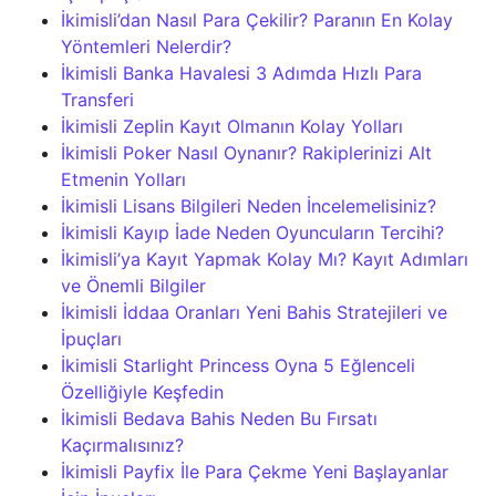
İkimisli’dan Nasıl Para Çekilir? Paranın En Kolay
Yöntemleri Nelerdir?
İkimisli Banka Havalesi 3 Adımda Hızlı Para
Transferi
İkimisli Zeplin Kayıt Olmanın Kolay Yolları
İkimisli Poker Nasıl Oynanır? Rakiplerinizi Alt
Etmenin Yolları
İkimisli Lisans Bilgileri Neden İncelemelisiniz?
İkimisli Kayıp İade Neden Oyuncuların Tercihi?
İkimisli’ya Kayıt Yapmak Kolay Mı? Kayıt Adımları
ve Önemli Bilgiler
İkimisli İddaa Oranları Yeni Bahis Stratejileri ve
İpuçları
İkimisli Starlight Princess Oyna 5 Eğlenceli
Özelliğiyle Keşfedin
İkimisli Bedava Bahis Neden Bu Fırsatı
Kaçırmalısınız?
İkimisli Payfix İle Para Çekme Yeni Başlayanlar