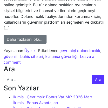
haline gelmiştir. Bu tür dolandırıcılıklar, oyuncuların
kişisel bilgilerini ve finansal verilerini ele geçirmeyi
hedefler. Dolandırıcılık faaliyetlerinden korunmak için,
kullanıcıların güvenilir platformları seçmeleri ve dikkatli
[…]
from İkimisli Dolandırıcı Mı? Üyelik 
Daha fazlasını oku…
Yayınlanan
Üyelik
Etiketlenen
çevrimiçi dolandırıcılık
,
güvenilir bahis siteleri
,
kullanıcı güvenliği
Leave a
on İkimisli Dolandırıcı Mı? Üyelik Sürecindeki Giz
comment
Ara
Arama:
Son Yazılar
İkimisli Çevrimsiz Bonus Var Mı? 2026 Mart
İkimisli Bonus Avantajları