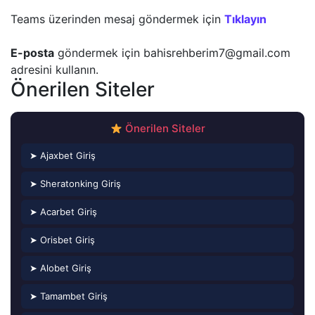
Teams üzerinden mesaj göndermek için
Tıklayın
E-posta
göndermek için
bahisrehberim7@gmail.com
adresini kullanın.
Önerilen Siteler
Önerilen Siteler
➤ Ajaxbet Giriş
➤ Sheratonking Giriş
➤ Acarbet Giriş
➤ Orisbet Giriş
➤ Alobet Giriş
➤ Tamambet Giriş