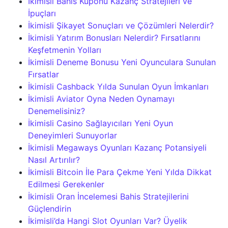
İkimisli Bahis Kuponu Kazanç Stratejileri ve
İpuçları
İkimisli Şikayet Sonuçları ve Çözümleri Nelerdir?
İkimisli Yatırım Bonusları Nelerdir? Fırsatlarını
Keşfetmenin Yolları
İkimisli Deneme Bonusu Yeni Oyunculara Sunulan
Fırsatlar
İkimisli Cashback Yılda Sunulan Oyun İmkanları
İkimisli Aviator Oyna Neden Oynamayı
Denemelisiniz?
İkimisli Casino Sağlayıcıları Yeni Oyun
Deneyimleri Sunuyorlar
İkimisli Megaways Oyunları Kazanç Potansiyeli
Nasıl Artırılır?
İkimisli Bitcoin İle Para Çekme Yeni Yılda Dikkat
Edilmesi Gerekenler
İkimisli Oran İncelemesi Bahis Stratejilerini
Güçlendirin
İkimisli’da Hangi Slot Oyunları Var? Üyelik