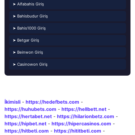
➤ Alfabahis Giriş
➤ Bahisbudur Giriş
➤ Bahis1000 Giriş
➤ Betgar Giriş
➤ Beinwon Giriş
➤ Casinowon Giriş
İkimisli
-
https://hedefbets.com
-
https://huhubets.com
-
https://hellbett.net
-
https://hertabet.net
-
https://hilarionbetz.com
-
https://hipbet.net
-
https://hipercasinos.com
-
https://hitbeti.com
-
https://hititbeti.com
-