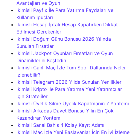
Avantajları ve Oyun
İkimisli Payfix İle Para Yatırma Faydaları ve
Kullanım İpuçları
İkimisli Hesap İptali Hesap Kapatırken Dikkat
Edilmesi Gerekenler
İkimisli Doğum Günü Bonusu 2026 Yılında
Sunulan Fırsatlar
İkimisli Jackpot Oyunları Fırsatları ve Oyun
Dinamiklerini Keşfedin
İkimisli Canlı Maç İzle Tüm Spor Dallarında Neler
İzlenebilir?
İkimisli Telegram 2026 Yılda Sunulan Yenilikler
İkimisli Kripto İle Para Yatırma Yeni Yatırımcılar
İçin Stratejiler
İkimisli Üyelik Silme Üyelik Kapatmanın 7 Yöntemi
İkimisli Arkadas Davet Bonusu Yılın En Çok
Kazandıran Yöntemi
İkimisli Sanal Bahis 4 Kolay Kayıt Adımı
İkimisli Maç İzle Yeni Başlayanlar İçin En İyi İzleme