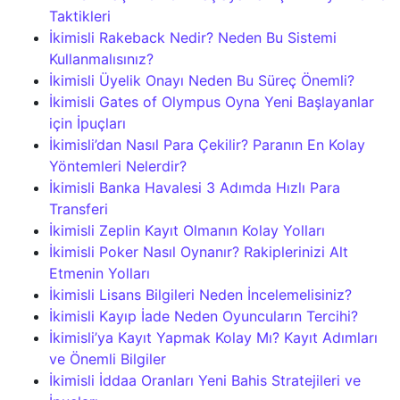
Taktikleri
İkimisli Rakeback Nedir? Neden Bu Sistemi
Kullanmalısınız?
İkimisli Üyelik Onayı Neden Bu Süreç Önemli?
İkimisli Gates of Olympus Oyna Yeni Başlayanlar
için İpuçları
İkimisli’dan Nasıl Para Çekilir? Paranın En Kolay
Yöntemleri Nelerdir?
İkimisli Banka Havalesi 3 Adımda Hızlı Para
Transferi
İkimisli Zeplin Kayıt Olmanın Kolay Yolları
İkimisli Poker Nasıl Oynanır? Rakiplerinizi Alt
Etmenin Yolları
İkimisli Lisans Bilgileri Neden İncelemelisiniz?
İkimisli Kayıp İade Neden Oyuncuların Tercihi?
İkimisli’ya Kayıt Yapmak Kolay Mı? Kayıt Adımları
ve Önemli Bilgiler
İkimisli İddaa Oranları Yeni Bahis Stratejileri ve