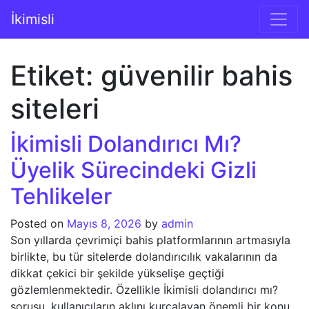
İçeriğe geç
İkimisli
Ana gezinti
Etiket:
güvenilir bahis
siteleri
İkimisli Dolandırıcı Mı?
Üyelik Sürecindeki Gizli
Tehlikeler
Posted on
Mayıs 8, 2026
by
admin
Son yıllarda çevrimiçi bahis platformlarının artmasıyla
birlikte, bu tür sitelerde dolandırıcılık vakalarının da
dikkat çekici bir şekilde yükselişe geçtiği
gözlemlenmektedir. Özellikle İkimisli dolandırıcı mı?
sorusu, kullanıcıların aklını kurcalayan önemli bir konu