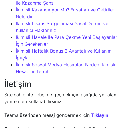
ile Kazanma Şansı
İkimisli Kazandırıyor Mu? Fırsatları ve Getirileri
Nelerdir
İkimisli Lisans Sorgulaması Yasal Durum ve
Kullanıcı Haklarınız
İkimisli Havale İle Para Çekme Yeni Başlayanlar
İçin Gerekenler
İkimisli Haftalık Bonus 3 Avantajı ve Kullanım
İpuçları
İkimisli Sosyal Medya Hesapları Neden İkimisli
Hesaplar Tercih
İletişim
Site sahibi ile iletişime geçmek için aşağıda yer alan
yöntemleri kullanabilirsiniz.
Teams üzerinden mesaj göndermek için
Tıklayın