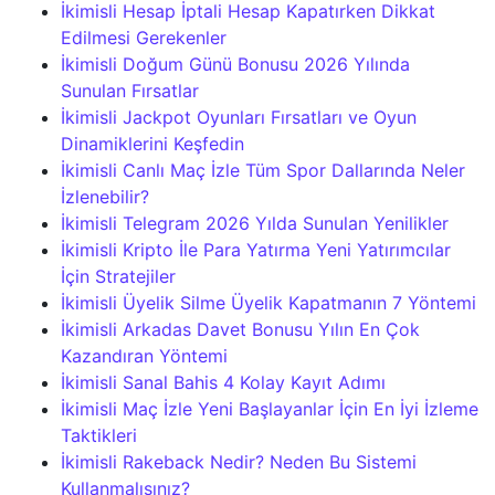
İkimisli Hesap İptali Hesap Kapatırken Dikkat
Edilmesi Gerekenler
İkimisli Doğum Günü Bonusu 2026 Yılında
Sunulan Fırsatlar
İkimisli Jackpot Oyunları Fırsatları ve Oyun
Dinamiklerini Keşfedin
İkimisli Canlı Maç İzle Tüm Spor Dallarında Neler
İzlenebilir?
İkimisli Telegram 2026 Yılda Sunulan Yenilikler
İkimisli Kripto İle Para Yatırma Yeni Yatırımcılar
İçin Stratejiler
İkimisli Üyelik Silme Üyelik Kapatmanın 7 Yöntemi
İkimisli Arkadas Davet Bonusu Yılın En Çok
Kazandıran Yöntemi
İkimisli Sanal Bahis 4 Kolay Kayıt Adımı
İkimisli Maç İzle Yeni Başlayanlar İçin En İyi İzleme
Taktikleri
İkimisli Rakeback Nedir? Neden Bu Sistemi
Kullanmalısınız?