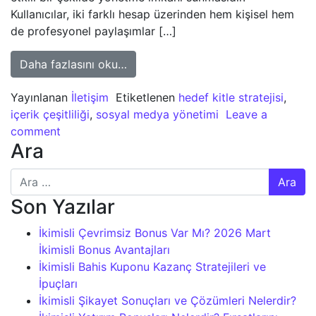
Kullanıcılar, iki farklı hesap üzerinden hem kişisel hem
de profesyonel paylaşımlar […]
from İkimisli Sosyal Medya Hesaplar
Daha fazlasını oku…
Yayınlanan
İletişim
Etiketlenen
hedef kitle stratejisi
,
içerik çeşitliliği
,
sosyal medya yönetimi
Leave a
on İkimisli Sosyal Medya Hesapları Neden İkimis
comment
Ara
Arama:
Son Yazılar
İkimisli Çevrimsiz Bonus Var Mı? 2026 Mart
İkimisli Bonus Avantajları
İkimisli Bahis Kuponu Kazanç Stratejileri ve
İpuçları
İkimisli Şikayet Sonuçları ve Çözümleri Nelerdir?