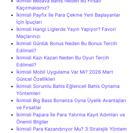
İkimisli Bedava Bahis Neden Bu Fırsatı
Kaçırmalısınız?
İkimisli Payfix İle Para Çekme Yeni Başlayanlar
İçin İpuçları
İkimisli Hangi Liglerde Yayın Yapıyor? Favori
Maçlarınızı
İkimisli Günlük Bonus Neden Bu Bonus Tercih
Edilmeli?
İkimisli Kazı Kazan Neden Bu Oyun Tercih
Edilmeli?
İkimisli Mobil Uygulama Var Mı? 2026 Mart
Güncel Özellikleri
İkimisli Sorumlu Bahis Eğlenceli Bahis Oynama
Yöntemleri
İkimisli Big Bass Bonanza Oyna Üyelik Avantajları
ve Fırsatlar
İkimisli Papara İle Para Yatırma Kayıt Adımları ve
Önemli Bilgiler
İkimisli Para Kazandırıyor Mu? 3 Stratejik Yöntem