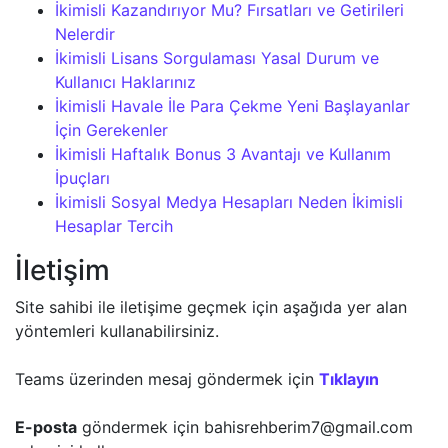
İkimisli Kazandırıyor Mu? Fırsatları ve Getirileri
Nelerdir
İkimisli Lisans Sorgulaması Yasal Durum ve
Kullanıcı Haklarınız
İkimisli Havale İle Para Çekme Yeni Başlayanlar
İçin Gerekenler
İkimisli Haftalık Bonus 3 Avantajı ve Kullanım
İpuçları
İkimisli Sosyal Medya Hesapları Neden İkimisli
Hesaplar Tercih
İletişim
Site sahibi ile iletişime geçmek için aşağıda yer alan
yöntemleri kullanabilirsiniz.
Teams üzerinden mesaj göndermek için
Tıklayın
E-posta
göndermek için
bahisrehberim7@gmail.com