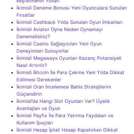
Keşfetmenin Yolları
İkimisli Deneme Bonusu Yeni Oyunculara Sunulan
Fırsatlar
İkimisli Cashback Yılda Sunulan Oyun İmkanları
İkimisli Aviator Oyna Neden Oynamayı
Denemelisiniz?
İkimisli Casino Sağlayıcıları Yeni Oyun
Deneyimleri Sunuyorlar
İkimisli Megaways Oyunları Kazanç Potansiyeli
Nasıl Artırılır?
İkimisli Bitcoin İle Para Çekme Yeni Yılda Dikkat
Edilmesi Gerekenler
İkimisli Oran İncelemesi Bahis Stratejilerini
Güçlendirin
İkimisli’da Hangi Slot Oyunları Var? Üyelik
Avantajları ve Oyun
İkimisli Payfix İle Para Yatırma Faydaları ve
Kullanım İpuçları
İkimisli Hesap İptali Hesap Kapatırken Dikkat