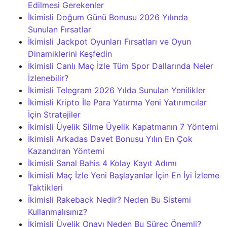
Edilmesi Gerekenler
İkimisli Doğum Günü Bonusu 2026 Yılında
Sunulan Fırsatlar
İkimisli Jackpot Oyunları Fırsatları ve Oyun
Dinamiklerini Keşfedin
İkimisli Canlı Maç İzle Tüm Spor Dallarında Neler
İzlenebilir?
İkimisli Telegram 2026 Yılda Sunulan Yenilikler
İkimisli Kripto İle Para Yatırma Yeni Yatırımcılar
İçin Stratejiler
İkimisli Üyelik Silme Üyelik Kapatmanın 7 Yöntemi
İkimisli Arkadas Davet Bonusu Yılın En Çok
Kazandıran Yöntemi
İkimisli Sanal Bahis 4 Kolay Kayıt Adımı
İkimisli Maç İzle Yeni Başlayanlar İçin En İyi İzleme
Taktikleri
İkimisli Rakeback Nedir? Neden Bu Sistemi
Kullanmalısınız?
İkimisli Üyelik Onayı Neden Bu Süreç Önemli?