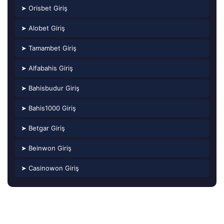
➤ Orisbet Giriş
➤ Alobet Giriş
➤ Tamambet Giriş
➤ Alfabahis Giriş
➤ Bahisbudur Giriş
➤ Bahis1000 Giriş
➤ Betgar Giriş
➤ Beinwon Giriş
➤ Casinowon Giriş