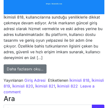
İkimisli 818, kullanıcılarına sunduğu yeniliklerle dikkat
çekmeye devam ediyor. Artık markanın güncel giriş
adresi olarak hizmet vermekte ve eski adres yerine bu
adres kullanılmaktadır. Bu platform, kullanıcı dostu
tasarımı ve geniş oyun yelpazesi ile bir adım öne
çıkıyor. Özellikle bahis tutkunlarının ilgisini çeken bu
adres, güvenli ve hızlı erişim imkanı sunarak, kullanıcı
deneyimini en üst […]
from İkimisli 818 2026 Güncel Bilgi
Daha fazlasını oku…
Yayınlanan
Giriş Adresi
Etiketlenen
İkimisli 818
,
İkimisli
819
,
İkimisli 820
,
İkimisli 821
,
İkimisli 822
Leave a
on İkimisli 818 2026 Güncel Bilgiler – İkimisli8
comment
Ara
Arama: