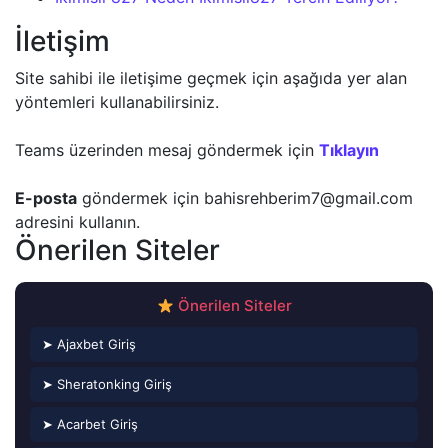
İletişim
Site sahibi ile iletişime geçmek için aşağıda yer alan
yöntemleri kullanabilirsiniz.
Teams üzerinden mesaj göndermek için
Tıklayın
E-posta
göndermek için
bahisrehberim7@gmail.com
adresini kullanın.
Önerilen Siteler
Önerilen Siteler
➤ Ajaxbet Giriş
➤ Sheratonking Giriş
➤ Acarbet Giriş