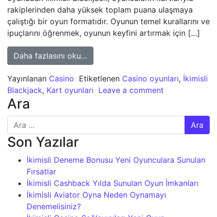
rakiplerinden daha yüksek toplam puana ulaşmaya
çalıştığı bir oyun formatıdır. Oyunun temel kurallarını ve
ipuçlarını öğrenmek, oyunun keyfini artırmak için […]
from İkimisli Blackjack Nasıl Oynanı
Daha fazlasını oku…
Yayınlanan
Casino
Etiketlenen
Casino oyunları
,
İkimisli
on İkimisli Bla
Blackjack
,
Kart oyunları
Leave a comment
Ara
Arama:
Son Yazılar
İkimisli Deneme Bonusu Yeni Oyunculara Sunulan
Fırsatlar
İkimisli Cashback Yılda Sunulan Oyun İmkanları
İkimisli Aviator Oyna Neden Oynamayı
Denemelisiniz?