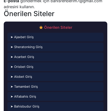
E-posta
göndermek için
bahisrehberim7@gmail.com
adresini kullanın.
Önerilen Siteler
Önerilen Siteler
➤ Ajaxbet Giriş
➤ Sheratonking Giriş
➤ Acarbet Giriş
➤ Orisbet Giriş
➤ Alobet Giriş
➤ Tamambet Giriş
➤ Alfabahis Giriş
➤ Bahisbudur Giriş