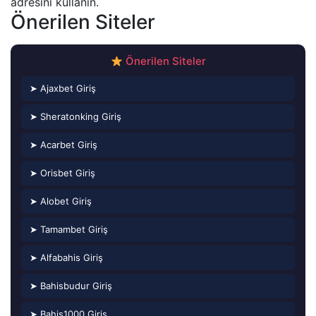
adresini kullanın.
Önerilen Siteler
Önerilen Siteler
➤ Ajaxbet Giriş
➤ Sheratonking Giriş
➤ Acarbet Giriş
➤ Orisbet Giriş
➤ Alobet Giriş
➤ Tamambet Giriş
➤ Alfabahis Giriş
➤ Bahisbudur Giriş
➤ Bahis1000 Giriş