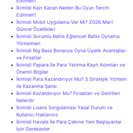
Edilmeli?
İkimisli Kazı Kazan Neden Bu Oyun Tercih
Edilmeli?
İkimisli Mobil Uygulama Var Mı? 2026 Mart
Güncel Özellikleri
İkimisli Sorumlu Bahis Eğlenceli Bahis Oynama
Yöntemleri
İkimisli Big Bass Bonanza Oyna Üyelik Avantajları
ve Fırsatlar
İkimisli Papara İle Para Yatırma Kayıt Adımları ve
Önemli Bilgiler
İkimisli Para Kazandırıyor Mu? 3 Stratejik Yöntem
ile Kazanma Şansı
İkimisli Kazandırıyor Mu? Fırsatları ve Getirileri
Nelerdir
İkimisli Lisans Sorgulaması Yasal Durum ve
Kullanıcı Haklarınız
İkimisli Havale İle Para Çekme Yeni Başlayanlar
İçin Gerekenler