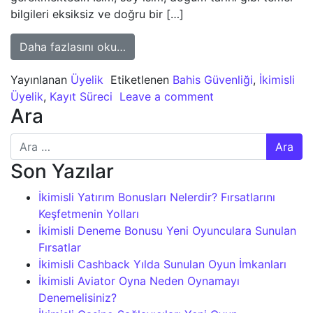
bilgileri eksiksiz ve doğru bir […]
from İkimisli’ya Kayıt Yapmak Kolay 
Daha fazlasını oku…
Yayınlanan
Üyelik
Etiketlenen
Bahis Güvenliği
,
İkimisli
on İkimisli’ya Kayı
Üyelik
,
Kayıt Süreci
Leave a comment
Ara
Arama:
Son Yazılar
İkimisli Yatırım Bonusları Nelerdir? Fırsatlarını
Keşfetmenin Yolları
İkimisli Deneme Bonusu Yeni Oyunculara Sunulan
Fırsatlar
İkimisli Cashback Yılda Sunulan Oyun İmkanları
İkimisli Aviator Oyna Neden Oynamayı
Denemelisiniz?