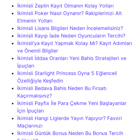
İkimisli Zeplin Kayıt Olmanın Kolay Yolları
İkimisli Poker Nasıl Oynanır? Rakiplerinizi Alt
Etmenin Yolları
İkimisli Lisans Bilgileri Neden İncelemelisiniz?
İkimisli Kayıp İade Neden Oyuncuların Tercihi?
İkimisli’ya Kayıt Yapmak Kolay Mı? Kayıt Adımları
ve Önemli Bilgiler
İkimisli İddaa Oranları Yeni Bahis Stratejileri ve
İpuçları
İkimisli Starlight Princess Oyna 5 Eğlenceli
Özelliğiyle Keşfedin
İkimisli Bedava Bahis Neden Bu Fırsatı
Kaçırmalısınız?
İkimisli Payfix İle Para Çekme Yeni Başlayanlar
İçin İpuçları
İkimisli Hangi Liglerde Yayın Yapıyor? Favori
Maçlarınızı
İkimisli Günlük Bonus Neden Bu Bonus Tercih