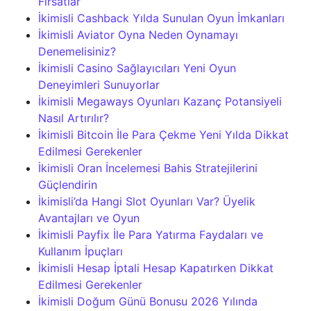
Fırsatlar
İkimisli Cashback Yılda Sunulan Oyun İmkanları
İkimisli Aviator Oyna Neden Oynamayı
Denemelisiniz?
İkimisli Casino Sağlayıcıları Yeni Oyun
Deneyimleri Sunuyorlar
İkimisli Megaways Oyunları Kazanç Potansiyeli
Nasıl Artırılır?
İkimisli Bitcoin İle Para Çekme Yeni Yılda Dikkat
Edilmesi Gerekenler
İkimisli Oran İncelemesi Bahis Stratejilerini
Güçlendirin
İkimisli’da Hangi Slot Oyunları Var? Üyelik
Avantajları ve Oyun
İkimisli Payfix İle Para Yatırma Faydaları ve
Kullanım İpuçları
İkimisli Hesap İptali Hesap Kapatırken Dikkat
Edilmesi Gerekenler
İkimisli Doğum Günü Bonusu 2026 Yılında