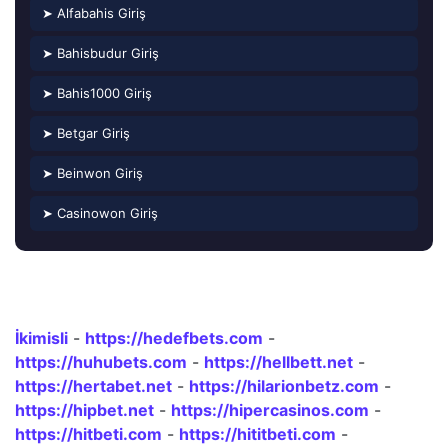
➤ Alfabahis Giriş
➤ Bahisbudur Giriş
➤ Bahis1000 Giriş
➤ Betgar Giriş
➤ Beinwon Giriş
➤ Casinowon Giriş
İkimisli
-
https://hedefbets.com
-
https://huhubets.com
-
https://hellbett.net
-
https://hertabet.net
-
https://hilarionbetz.com
-
https://hipbet.net
-
https://hipercasinos.com
-
https://hitbeti.com
-
https://hititbeti.com
-