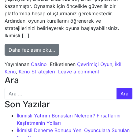
kazanmıştır. Oynamak için öncelikle güvenilir bir
platformda hesap oluşturmanız gerekmektedir.
Ardından, oyunun kurallarını öğrenerek ve
stratejilerinizi belirleyerek oyuna başlayabilirsiniz.
İkimisli […]
from İkimisli Keno Oyna Farklı Stra
Daha fazlasını oku…
Yayınlanan
Casino
Etiketlenen
Çevrimiçi Oyun
,
İkili
on İkimisli Keno
Keno
,
Keno Stratejileri
Leave a comment
Ara
Arama:
Son Yazılar
İkimisli Yatırım Bonusları Nelerdir? Fırsatlarını
Keşfetmenin Yolları
İkimisli Deneme Bonusu Yeni Oyunculara Sunulan