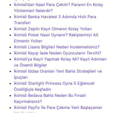
İkimisli’dan Nasıl Para Çekilir? Paranın En Kolay
Yöntemleri Nelerdir?
İkimisli Banka Havalesi 3 Adımda Hızlı Para
Transferi
İkimisli Zeplin Kayıt Olmanın Kolay Yolları
İkimisli Poker Nasıl Oynanır? Rakiplerinizi Alt
Etmenin Yolları
İkimisli Lisans Bilgileri Neden İncelemelisiniz?
İkimisli Kayıp İade Neden Oyuncuların Tercihi?
İkimisli’ya Kayıt Yapmak Kolay Mı? Kayıt Adımları
ve Önemli Bilgiler
İkimisli İddaa Oranları Yeni Bahis Stratejileri ve
İpuçları
İkimisli Starlight Princess Oyna 5 Eğlenceli
Özelliğiyle Keşfedin
İkimisli Bedava Bahis Neden Bu Fırsatı
Kaçırmalısınız?
İkimisli Payfix İle Para Çekme Yeni Başlayanlar