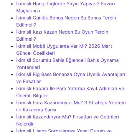
İkimisli Hangi Liglerde Yayın Yapıyor? Favori
Maçlarınızı
İkimisli Günlük Bonus Neden Bu Bonus Tercih
Edilmeli?
İkimisli Kazı Kazan Neden Bu Oyun Tercih
Edilmeli?
İkimisli Mobil Uygulama Var Mı? 2026 Mart
Güncel Özellikleri
İkimisli Sorumlu Bahis Eğlenceli Bahis Oynama
Yöntemleri
İkimisli Big Bass Bonanza Oyna Üyelik Avantajları
ve Fırsatlar
İkimisli Papara İle Para Yatırma Kayıt Adımları ve
Önemli Bilgiler
İkimisli Para Kazandırıyor Mu? 3 Stratejik Yöntem
ile Kazanma Şansı
İkimisli Kazandırıyor Mu? Fırsatları ve Getirileri
Nelerdir
İkimisli Lisans Sorgulaması Yasal Durum ve