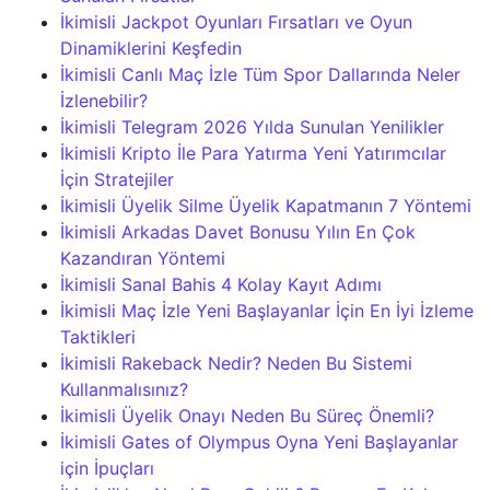
İkimisli Jackpot Oyunları Fırsatları ve Oyun
Dinamiklerini Keşfedin
İkimisli Canlı Maç İzle Tüm Spor Dallarında Neler
İzlenebilir?
İkimisli Telegram 2026 Yılda Sunulan Yenilikler
İkimisli Kripto İle Para Yatırma Yeni Yatırımcılar
İçin Stratejiler
İkimisli Üyelik Silme Üyelik Kapatmanın 7 Yöntemi
İkimisli Arkadas Davet Bonusu Yılın En Çok
Kazandıran Yöntemi
İkimisli Sanal Bahis 4 Kolay Kayıt Adımı
İkimisli Maç İzle Yeni Başlayanlar İçin En İyi İzleme
Taktikleri
İkimisli Rakeback Nedir? Neden Bu Sistemi
Kullanmalısınız?
İkimisli Üyelik Onayı Neden Bu Süreç Önemli?
İkimisli Gates of Olympus Oyna Yeni Başlayanlar
için İpuçları