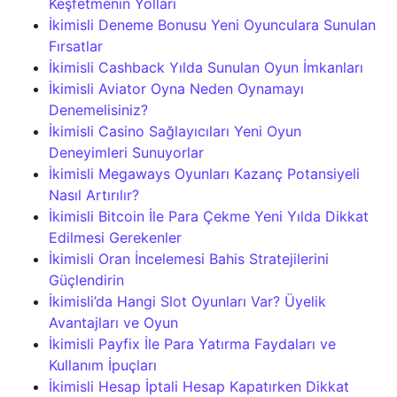
Keşfetmenin Yolları
İkimisli Deneme Bonusu Yeni Oyunculara Sunulan
Fırsatlar
İkimisli Cashback Yılda Sunulan Oyun İmkanları
İkimisli Aviator Oyna Neden Oynamayı
Denemelisiniz?
İkimisli Casino Sağlayıcıları Yeni Oyun
Deneyimleri Sunuyorlar
İkimisli Megaways Oyunları Kazanç Potansiyeli
Nasıl Artırılır?
İkimisli Bitcoin İle Para Çekme Yeni Yılda Dikkat
Edilmesi Gerekenler
İkimisli Oran İncelemesi Bahis Stratejilerini
Güçlendirin
İkimisli’da Hangi Slot Oyunları Var? Üyelik
Avantajları ve Oyun
İkimisli Payfix İle Para Yatırma Faydaları ve
Kullanım İpuçları
İkimisli Hesap İptali Hesap Kapatırken Dikkat