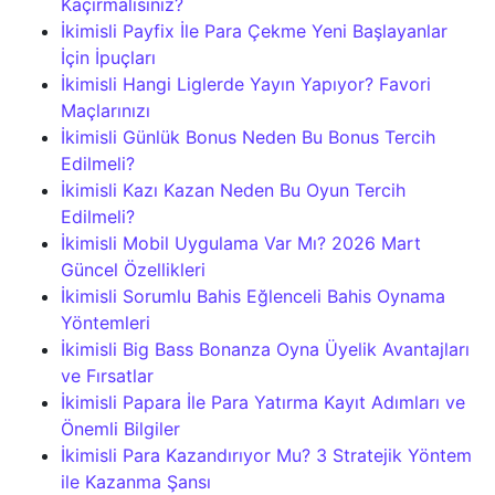
Kaçırmalısınız?
İkimisli Payfix İle Para Çekme Yeni Başlayanlar
İçin İpuçları
İkimisli Hangi Liglerde Yayın Yapıyor? Favori
Maçlarınızı
İkimisli Günlük Bonus Neden Bu Bonus Tercih
Edilmeli?
İkimisli Kazı Kazan Neden Bu Oyun Tercih
Edilmeli?
İkimisli Mobil Uygulama Var Mı? 2026 Mart
Güncel Özellikleri
İkimisli Sorumlu Bahis Eğlenceli Bahis Oynama
Yöntemleri
İkimisli Big Bass Bonanza Oyna Üyelik Avantajları
ve Fırsatlar
İkimisli Papara İle Para Yatırma Kayıt Adımları ve
Önemli Bilgiler
İkimisli Para Kazandırıyor Mu? 3 Stratejik Yöntem
ile Kazanma Şansı