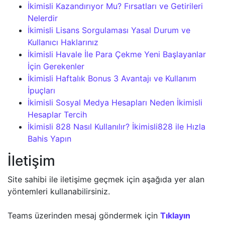
İkimisli Kazandırıyor Mu? Fırsatları ve Getirileri
Nelerdir
İkimisli Lisans Sorgulaması Yasal Durum ve
Kullanıcı Haklarınız
İkimisli Havale İle Para Çekme Yeni Başlayanlar
İçin Gerekenler
İkimisli Haftalık Bonus 3 Avantajı ve Kullanım
İpuçları
İkimisli Sosyal Medya Hesapları Neden İkimisli
Hesaplar Tercih
İkimisli 828 Nasıl Kullanılır? İkimisli828 ile Hızla
Bahis Yapın
İletişim
Site sahibi ile iletişime geçmek için aşağıda yer alan
yöntemleri kullanabilirsiniz.
Teams üzerinden mesaj göndermek için
Tıklayın