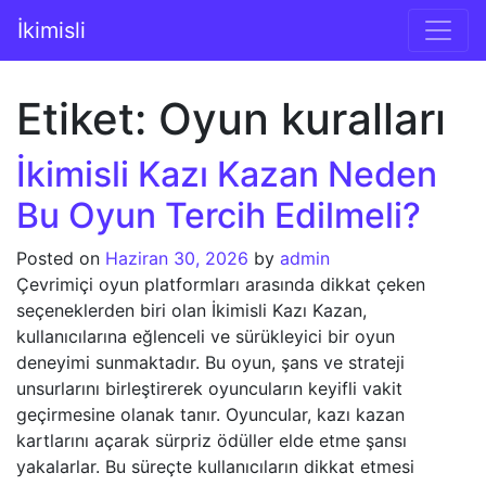
İçeriğe geç
İkimisli
Ana gezinti
Etiket:
Oyun kuralları
İkimisli Kazı Kazan Neden
Bu Oyun Tercih Edilmeli?
Posted on
Haziran 30, 2026
by
admin
Çevrimiçi oyun platformları arasında dikkat çeken
seçeneklerden biri olan İkimisli Kazı Kazan,
kullanıcılarına eğlenceli ve sürükleyici bir oyun
deneyimi sunmaktadır. Bu oyun, şans ve strateji
unsurlarını birleştirerek oyuncuların keyifli vakit
geçirmesine olanak tanır. Oyuncular, kazı kazan
kartlarını açarak sürpriz ödüller elde etme şansı
yakalarlar. Bu süreçte kullanıcıların dikkat etmesi