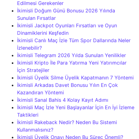
Edilmesi Gerekenler
İkimisli Doğum Günü Bonusu 2026 Yılında
Sunulan Fırsatlar
İkimisli Jackpot Oyunları Fırsatları ve Oyun
Dinamiklerini Keşfedin
İkimisli Canlı Maç İzle Tüm Spor Dallarında Neler
İzlenebilir?
İkimisli Telegram 2026 Yılda Sunulan Yenilikler
İkimisli Kripto İle Para Yatırma Yeni Yatırımcılar
İçin Stratejiler
İkimisli Üyelik Silme Üyelik Kapatmanın 7 Yöntemi
İkimisli Arkadas Davet Bonusu Yılın En Çok
Kazandıran Yöntemi
İkimisli Sanal Bahis 4 Kolay Kayıt Adımı
İkimisli Maç İzle Yeni Başlayanlar İçin En İyi İzleme
Taktikleri
İkimisli Rakeback Nedir? Neden Bu Sistemi
Kullanmalısınız?
İkimisli Üyelik Onayı Neden Bu Süreç Önemli?