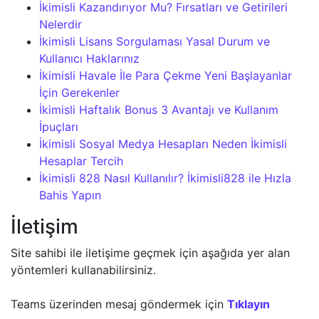
İkimisli Kazandırıyor Mu? Fırsatları ve Getirileri
Nelerdir
İkimisli Lisans Sorgulaması Yasal Durum ve
Kullanıcı Haklarınız
İkimisli Havale İle Para Çekme Yeni Başlayanlar
İçin Gerekenler
İkimisli Haftalık Bonus 3 Avantajı ve Kullanım
İpuçları
İkimisli Sosyal Medya Hesapları Neden İkimisli
Hesaplar Tercih
İkimisli 828 Nasıl Kullanılır? İkimisli828 ile Hızla
Bahis Yapın
İletişim
Site sahibi ile iletişime geçmek için aşağıda yer alan
yöntemleri kullanabilirsiniz.
Teams üzerinden mesaj göndermek için
Tıklayın