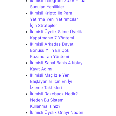
İkimisli Telegram 2026 Yılda
Sunulan Yenilikler
İkimisli Kripto İle Para
Yatırma Yeni Yatırımcılar
İçin Stratejiler
İkimisli Üyelik Silme Üyelik
Kapatmanın 7 Yöntemi
İkimisli Arkadas Davet
Bonusu Yılın En Çok
Kazandıran Yöntemi
İkimisli Sanal Bahis 4 Kolay
Kayıt Adımı
İkimisli Maç İzle Yeni
Başlayanlar İçin En İyi
İzleme Taktikleri
İkimisli Rakeback Nedir?
Neden Bu Sistemi
Kullanmalısınız?
İkimisli Üyelik Onayı Neden