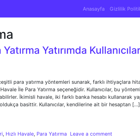
Anasayfa
Gizlilik Polit
rma
a Yatırma Yatırımda Kullanıcıla
çeşitli para yatırma yöntemleri sunarak, farklı ihtiyaçlara hit
Havale İle Para Yatırma seçeneğidir. Kullanıcılar, bu yönteml
bilirler. İkimisli havale, iki farklı banka hesabı kullanarak ya
oldukça basittir. Kullanıcılar, kendilerine ait bir hesaptan […]
e Para Yatırma Yatırımda Kullanıcıların Tercihleri
on İkimisli 
ri
,
Hızlı Havale
,
Para Yatırma
Leave a comment