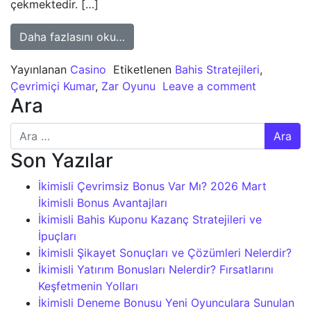
çekmektedir. […]
from İkimisli Craps Oyna 2026 Oyun S
Daha fazlasını oku…
Yayınlanan
Casino
Etiketlenen
Bahis Stratejileri
,
on İkimisl
Çevrimiçi Kumar
,
Zar Oyunu
Leave a comment
Ara
Arama:
Son Yazılar
İkimisli Çevrimsiz Bonus Var Mı? 2026 Mart
İkimisli Bonus Avantajları
İkimisli Bahis Kuponu Kazanç Stratejileri ve
İpuçları
İkimisli Şikayet Sonuçları ve Çözümleri Nelerdir?
İkimisli Yatırım Bonusları Nelerdir? Fırsatlarını
Keşfetmenin Yolları
İkimisli Deneme Bonusu Yeni Oyunculara Sunulan