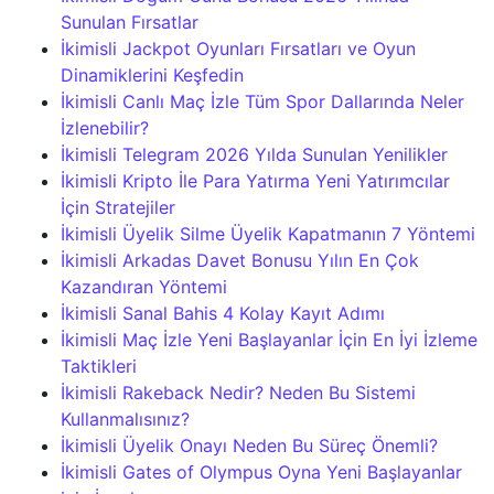
Sunulan Fırsatlar
İkimisli Jackpot Oyunları Fırsatları ve Oyun
Dinamiklerini Keşfedin
İkimisli Canlı Maç İzle Tüm Spor Dallarında Neler
İzlenebilir?
İkimisli Telegram 2026 Yılda Sunulan Yenilikler
İkimisli Kripto İle Para Yatırma Yeni Yatırımcılar
İçin Stratejiler
İkimisli Üyelik Silme Üyelik Kapatmanın 7 Yöntemi
İkimisli Arkadas Davet Bonusu Yılın En Çok
Kazandıran Yöntemi
İkimisli Sanal Bahis 4 Kolay Kayıt Adımı
İkimisli Maç İzle Yeni Başlayanlar İçin En İyi İzleme
Taktikleri
İkimisli Rakeback Nedir? Neden Bu Sistemi
Kullanmalısınız?
İkimisli Üyelik Onayı Neden Bu Süreç Önemli?
İkimisli Gates of Olympus Oyna Yeni Başlayanlar