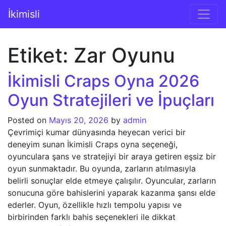
İçeriğe geç
İkimisli
Ana gezinti
Etiket:
Zar Oyunu
İkimisli Craps Oyna 2026
Oyun Stratejileri ve İpuçları
Posted on
Mayıs 20, 2026
by
admin
Çevrimiçi kumar dünyasında heyecan verici bir
deneyim sunan İkimisli Craps oyna seçeneği,
oyunculara şans ve stratejiyi bir araya getiren eşsiz bir
oyun sunmaktadır. Bu oyunda, zarların atılmasıyla
belirli sonuçlar elde etmeye çalışılır. Oyuncular, zarların
sonucuna göre bahislerini yaparak kazanma şansı elde
ederler. Oyun, özellikle hızlı tempolu yapısı ve
birbirinden farklı bahis seçenekleri ile dikkat