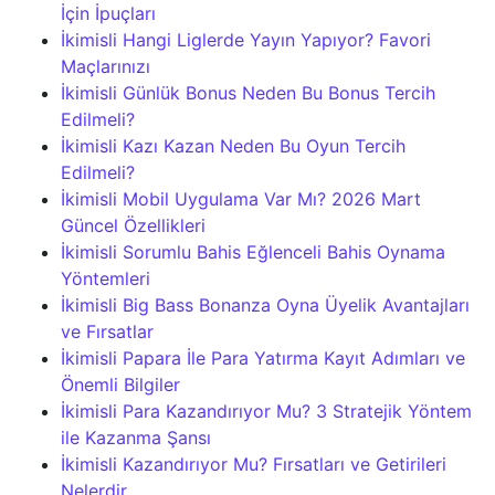
İçin İpuçları
İkimisli Hangi Liglerde Yayın Yapıyor? Favori
Maçlarınızı
İkimisli Günlük Bonus Neden Bu Bonus Tercih
Edilmeli?
İkimisli Kazı Kazan Neden Bu Oyun Tercih
Edilmeli?
İkimisli Mobil Uygulama Var Mı? 2026 Mart
Güncel Özellikleri
İkimisli Sorumlu Bahis Eğlenceli Bahis Oynama
Yöntemleri
İkimisli Big Bass Bonanza Oyna Üyelik Avantajları
ve Fırsatlar
İkimisli Papara İle Para Yatırma Kayıt Adımları ve
Önemli Bilgiler
İkimisli Para Kazandırıyor Mu? 3 Stratejik Yöntem
ile Kazanma Şansı
İkimisli Kazandırıyor Mu? Fırsatları ve Getirileri
Nelerdir