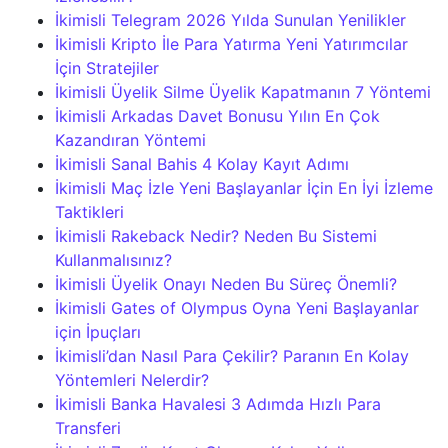
İkimisli Telegram 2026 Yılda Sunulan Yenilikler
İkimisli Kripto İle Para Yatırma Yeni Yatırımcılar
İçin Stratejiler
İkimisli Üyelik Silme Üyelik Kapatmanın 7 Yöntemi
İkimisli Arkadas Davet Bonusu Yılın En Çok
Kazandıran Yöntemi
İkimisli Sanal Bahis 4 Kolay Kayıt Adımı
İkimisli Maç İzle Yeni Başlayanlar İçin En İyi İzleme
Taktikleri
İkimisli Rakeback Nedir? Neden Bu Sistemi
Kullanmalısınız?
İkimisli Üyelik Onayı Neden Bu Süreç Önemli?
İkimisli Gates of Olympus Oyna Yeni Başlayanlar
için İpuçları
İkimisli’dan Nasıl Para Çekilir? Paranın En Kolay
Yöntemleri Nelerdir?
İkimisli Banka Havalesi 3 Adımda Hızlı Para
Transferi