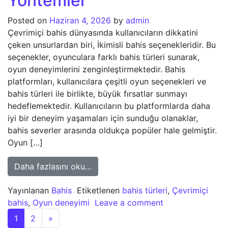
Yöntemler
Posted on
Haziran 4, 2026
by
admin
Çevrimiçi bahis dünyasında kullanıcıların dikkatini
çeken unsurlardan biri, İkimisli bahis seçenekleridir. Bu
seçenekler, oyunculara farklı bahis türleri sunarak,
oyun deneyimlerini zenginleştirmektedir. Bahis
platformları, kullanıcılara çeşitli oyun seçenekleri ve
bahis türleri ile birlikte, büyük fırsatlar sunmayı
hedeflemektedir. Kullanıcıların bu platformlarda daha
iyi bir deneyim yaşamaları için sunduğu olanaklar,
bahis severler arasında oldukça popüler hale gelmiştir.
Oyun […]
from İkimisli Bahis Seçenekleri Yeni
Daha fazlasını oku…
Yayınlanan
Bahis
Etiketlenen
bahis türleri
,
Çevrimiçi
on İkimisli Bahis
bahis
,
Oyun deneyimi
Leave a comment
Yazı dolaşımı
1
2
»