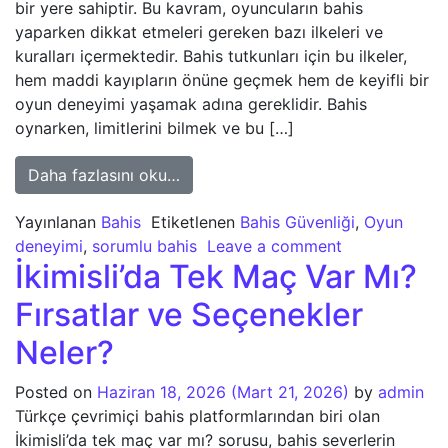
bir yere sahiptir. Bu kavram, oyuncuların bahis
yaparken dikkat etmeleri gereken bazı ilkeleri ve
kuralları içermektedir. Bahis tutkunları için bu ilkeler,
hem maddi kayıpların önüne geçmek hem de keyifli bir
oyun deneyimi yaşamak adına gereklidir. Bahis
oynarken, limitlerini bilmek ve bu […]
from İkimisli Sorumlu Bahis Eğlenc
Daha fazlasını oku…
Yayınlanan
Bahis
Etiketlenen
Bahis Güvenliği
,
Oyun
on İkimisli S
deneyimi
,
sorumlu bahis
Leave a comment
İkimisli’da Tek Maç Var Mı?
Fırsatlar ve Seçenekler
Neler?
Posted on
Haziran 18, 2026
(Mart 21, 2026)
by
admin
Türkçe çevrimiçi bahis platformlarından biri olan
İkimisli’da tek maç var mı? sorusu, bahis severlerin