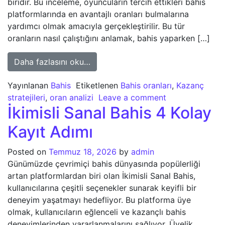
biridir. Bu inceleme, oyuncuların tercih ettikleri bahis
platformlarında en avantajlı oranları bulmalarına
yardımcı olmak amacıyla gerçekleştirilir. Bu tür
oranların nasıl çalıştığını anlamak, bahis yaparken […]
from İkimisli Oran İncelemesi Bahis S
Daha fazlasını oku…
Yayınlanan
Bahis
Etiketlenen
Bahis oranları
,
Kazanç
on İkimisli Oran
stratejileri
,
oran analizi
Leave a comment
İkimisli Sanal Bahis 4 Kolay
Kayıt Adımı
Posted on
Temmuz 18, 2026
by
admin
Günümüzde çevrimiçi bahis dünyasında popülerliği
artan platformlardan biri olan İkimisli Sanal Bahis,
kullanıcılarına çeşitli seçenekler sunarak keyifli bir
deneyim yaşatmayı hedefliyor. Bu platforma üye
olmak, kullanıcıların eğlenceli ve kazançlı bahis
deneyimlerinden yararlanmalarını sağlıyor. Üyelik