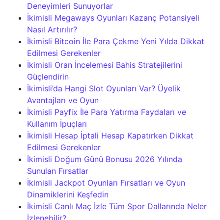
Deneyimleri Sunuyorlar
İkimisli Megaways Oyunları Kazanç Potansiyeli
Nasıl Artırılır?
İkimisli Bitcoin İle Para Çekme Yeni Yılda Dikkat
Edilmesi Gerekenler
İkimisli Oran İncelemesi Bahis Stratejilerini
Güçlendirin
İkimisli’da Hangi Slot Oyunları Var? Üyelik
Avantajları ve Oyun
İkimisli Payfix İle Para Yatırma Faydaları ve
Kullanım İpuçları
İkimisli Hesap İptali Hesap Kapatırken Dikkat
Edilmesi Gerekenler
İkimisli Doğum Günü Bonusu 2026 Yılında
Sunulan Fırsatlar
İkimisli Jackpot Oyunları Fırsatları ve Oyun
Dinamiklerini Keşfedin
İkimisli Canlı Maç İzle Tüm Spor Dallarında Neler
İzlenebilir?