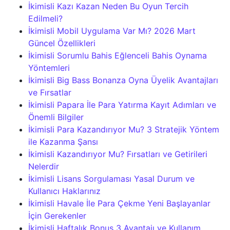
İkimisli Kazı Kazan Neden Bu Oyun Tercih
Edilmeli?
İkimisli Mobil Uygulama Var Mı? 2026 Mart
Güncel Özellikleri
İkimisli Sorumlu Bahis Eğlenceli Bahis Oynama
Yöntemleri
İkimisli Big Bass Bonanza Oyna Üyelik Avantajları
ve Fırsatlar
İkimisli Papara İle Para Yatırma Kayıt Adımları ve
Önemli Bilgiler
İkimisli Para Kazandırıyor Mu? 3 Stratejik Yöntem
ile Kazanma Şansı
İkimisli Kazandırıyor Mu? Fırsatları ve Getirileri
Nelerdir
İkimisli Lisans Sorgulaması Yasal Durum ve
Kullanıcı Haklarınız
İkimisli Havale İle Para Çekme Yeni Başlayanlar
İçin Gerekenler
İkimisli Haftalık Bonus 3 Avantajı ve Kullanım