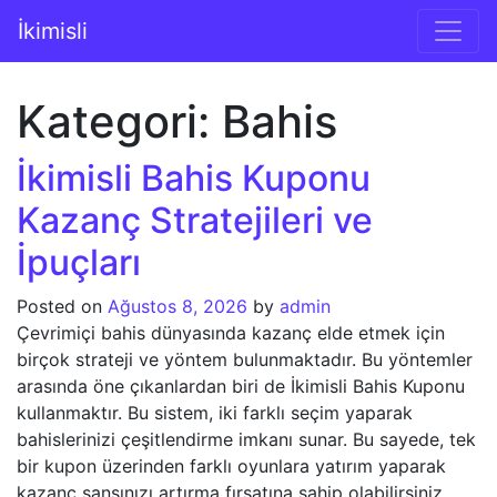
İçeriğe geç
İkimisli
Ana gezinti
Kategori:
Bahis
İkimisli Bahis Kuponu
Kazanç Stratejileri ve
İpuçları
Posted on
Ağustos 8, 2026
by
admin
Çevrimiçi bahis dünyasında kazanç elde etmek için
birçok strateji ve yöntem bulunmaktadır. Bu yöntemler
arasında öne çıkanlardan biri de İkimisli Bahis Kuponu
kullanmaktır. Bu sistem, iki farklı seçim yaparak
bahislerinizi çeşitlendirme imkanı sunar. Bu sayede, tek
bir kupon üzerinden farklı oyunlara yatırım yaparak
kazanç şansınızı artırma fırsatına sahip olabilirsiniz.