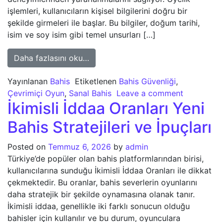
işlemleri, kullanıcıların kişisel bilgilerini doğru bir
şekilde girmeleri ile başlar. Bu bilgiler, doğum tarihi,
isim ve soy isim gibi temel unsurları […]
from İkimisli Sanal Bahis 4 Kolay Ka
Daha fazlasını oku…
Yayınlanan
Bahis
Etiketlenen
Bahis Güvenliği
,
on İkimisl
Çevrimiçi Oyun
,
Sanal Bahis
Leave a comment
İkimisli İddaa Oranları Yeni
Bahis Stratejileri ve İpuçları
Posted on
Temmuz 6, 2026
by
admin
Türkiye’de popüler olan bahis platformlarından birisi,
kullanıcılarına sunduğu İkimisli İddaa Oranları ile dikkat
çekmektedir. Bu oranlar, bahis severlerin oyunlarını
daha stratejik bir şekilde oynamasına olanak tanır.
İkimisli iddaa, genellikle iki farklı sonucun olduğu
bahisler için kullanılır ve bu durum, oyunculara