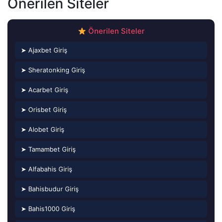
Önerilen Siteler
Önerilen Siteler
➤ Ajaxbet Giriş
➤ Sheratonking Giriş
➤ Acarbet Giriş
➤ Orisbet Giriş
➤ Alobet Giriş
➤ Tamambet Giriş
➤ Alfabahis Giriş
➤ Bahisbudur Giriş
➤ Bahis1000 Giriş