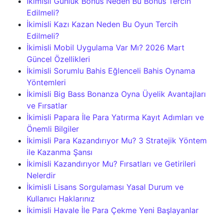
İkimisli Günlük Bonus Neden Bu Bonus Tercih
Edilmeli?
İkimisli Kazı Kazan Neden Bu Oyun Tercih
Edilmeli?
İkimisli Mobil Uygulama Var Mı? 2026 Mart
Güncel Özellikleri
İkimisli Sorumlu Bahis Eğlenceli Bahis Oynama
Yöntemleri
İkimisli Big Bass Bonanza Oyna Üyelik Avantajları
ve Fırsatlar
İkimisli Papara İle Para Yatırma Kayıt Adımları ve
Önemli Bilgiler
İkimisli Para Kazandırıyor Mu? 3 Stratejik Yöntem
ile Kazanma Şansı
İkimisli Kazandırıyor Mu? Fırsatları ve Getirileri
Nelerdir
İkimisli Lisans Sorgulaması Yasal Durum ve
Kullanıcı Haklarınız
İkimisli Havale İle Para Çekme Yeni Başlayanlar