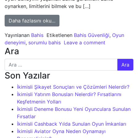
oynarken, limitlerini bilmek ve bu […]
from İkimisli Sorumlu Bahis Eğlenc
Daha fazlasını oku…
Yayınlanan
Bahis
Etiketlenen
Bahis Güvenliği
,
Oyun
on İkimisli S
deneyimi
,
sorumlu bahis
Leave a comment
Ara
Arama:
Son Yazılar
İkimisli Şikayet Sonuçları ve Çözümleri Nelerdir?
İkimisli Yatırım Bonusları Nelerdir? Fırsatlarını
Keşfetmenin Yolları
İkimisli Deneme Bonusu Yeni Oyunculara Sunulan
Fırsatlar
İkimisli Cashback Yılda Sunulan Oyun İmkanları
İkimisli Aviator Oyna Neden Oynamayı