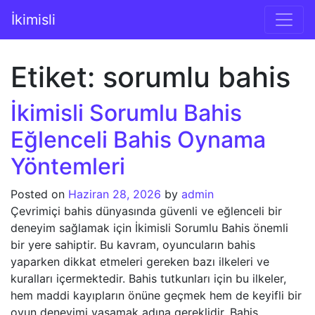
İçeriğe geç
İkimisli
Ana gezinti
Etiket:
sorumlu bahis
İkimisli Sorumlu Bahis
Eğlenceli Bahis Oynama
Yöntemleri
Posted on
Haziran 28, 2026
by
admin
Çevrimiçi bahis dünyasında güvenli ve eğlenceli bir
deneyim sağlamak için İkimisli Sorumlu Bahis önemli
bir yere sahiptir. Bu kavram, oyuncuların bahis
yaparken dikkat etmeleri gereken bazı ilkeleri ve
kuralları içermektedir. Bahis tutkunları için bu ilkeler,
hem maddi kayıpların önüne geçmek hem de keyifli bir
oyun deneyimi yaşamak adına gereklidir. Bahis