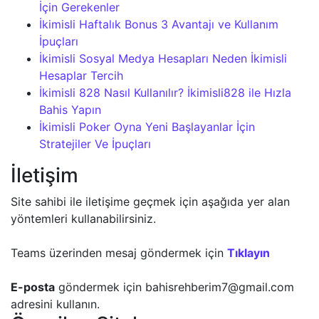
İçin Gerekenler
İkimisli Haftalık Bonus 3 Avantajı ve Kullanım
İpuçları
İkimisli Sosyal Medya Hesapları Neden İkimisli
Hesaplar Tercih
İkimisli 828 Nasıl Kullanılır? İkimisli828 ile Hızla
Bahis Yapın
İkimisli Poker Oyna Yeni Başlayanlar İçin
Stratejiler Ve İpuçları
İletişim
Site sahibi ile iletişime geçmek için aşağıda yer alan
yöntemleri kullanabilirsiniz.
Teams üzerinden mesaj göndermek için
Tıklayın
E-posta
göndermek için
bahisrehberim7@gmail.com
adresini kullanın.